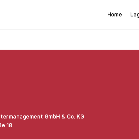
Home
La
m
termanagement GmbH & Co.
KG
ße 18