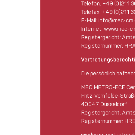
Telefon: +49 (0)211 
Telefax: +49 (0)211
E-Mail: info@mec-cm
Internet:
www.mec-c
Registergericht: Amt
Registernummer: HR
Vertretungsberecht
Die persönlich haften
MEC METRO-ECE Cent
Fritz-Vomfelde-Straß
40547 Düsseldorf
Registergericht: Amt
Registernummer: HR
wiederum vertreten du