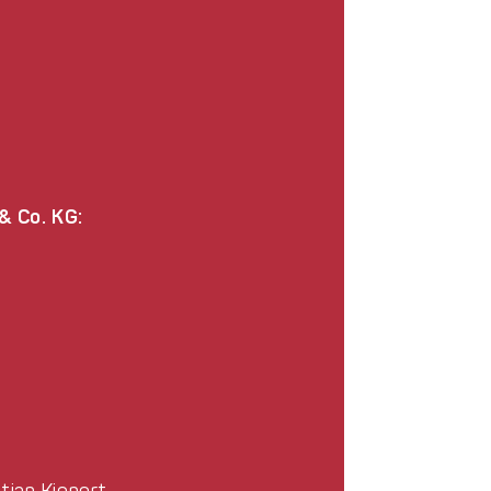
 Co. KG:
tian Kienert