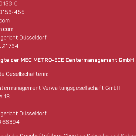
30153-0
 30153-455
.com
m.com
sgericht Düsseldorf
A 21734
igte der MEC METRO-ECE Centermanagement GmbH &
de Gesellschafterin:
ermanagement Verwaltungsgesellschaft GmbH
e 18
sgericht Düsseldorf
B 66394
rch die Geschäftsführer Christian Schröder und Sebas